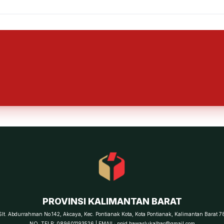
PROVINSI KALIMANTAN BARAT
 Slt. Abdurrahman No.142, Akcaya, Kec. Pontianak Kota, Kota Pontianak, Kalimantan Barat 7
NO. TELP: 089601193526 | EMAIL: ppid.bawaslukalbar@gmail.com