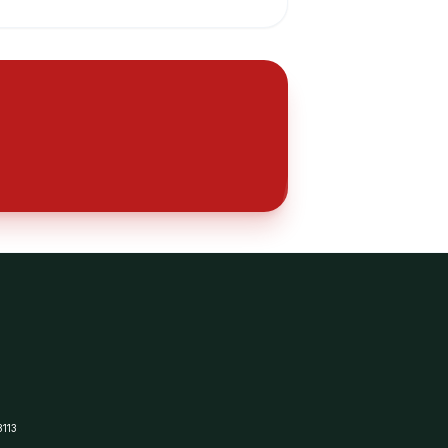
ℹ️
8113